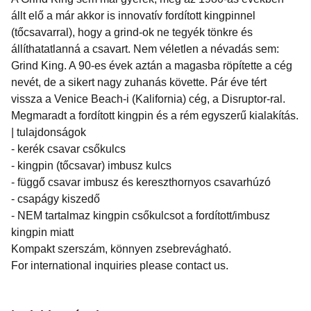
állt elő a már akkor is innovatív fordított kingpinnel
(tőcsavarral), hogy a grind-ok ne tegyék tönkre és
állíthatatlanná a csavart. Nem véletlen a névadás sem:
Grind King. A 90-es évek aztán a magasba röpítette a cég
nevét, de a sikert nagy zuhanás követte. Pár éve tért
vissza a Venice Beach-i (Kalifornia) cég, a Disruptor-ral.
Megmaradt a fordított kingpin és a rém egyszerű kialakítás.
| tulajdonságok
- kerék csavar csőkulcs
- kingpin (tőcsavar) imbusz kulcs
- függő csavar imbusz és kereszthornyos csavarhúzó
- csapágy kiszedő
- NEM tartalmaz kingpin csőkulcsot a fordított/imbusz
kingpin miatt
Kompakt szerszám, könnyen zsebrevágható.
For international inquiries please contact us.