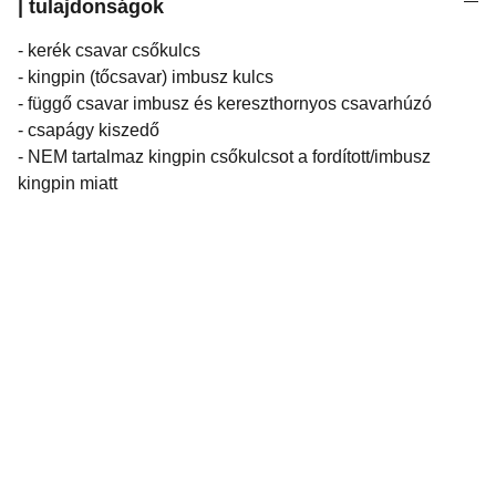
| tulajdonságok
- kerék csavar csőkulcs
- kingpin (tőcsavar) imbusz kulcs
- függő csavar imbusz és kereszthornyos csavarhúzó
- csapágy kiszedő
- NEM tartalmaz kingpin csőkulcsot a fordított/imbusz
kingpin miatt
Arpi's Deli Skateshop & Blog.
Budapest.
Word. We. Heard.
Otthon vagyunk. Gördeszkában.
Zöldségek, szendvicsek és elviteles kávé a 