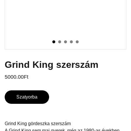
Grind King szerszám
5000.00Ft
Szatyorba
Grind King gördeszka szerszám
A Grind King sem mai gyerek, még az 1980-as években