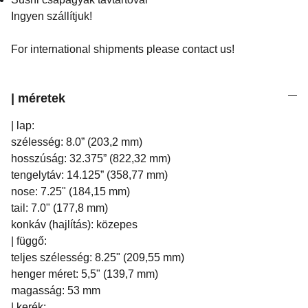
Ingyen szállítjuk!
For international shipments please contact us!
| méretek
| lap:
szélesség: 8.0” (203,2 mm)
hosszúság: 32.375” (822,32 mm)
tengelytáv: 14.125” (358,77 mm)
nose: 7.25" (184,15 mm)
tail: 7.0" (177,8 mm)
konkáv (hajlítás): közepes
| függő:
teljes szélesség: 8.25" (209,55 mm)
henger méret: 5,5" (139,7 mm)
magasság: 53 mm
| kerék: