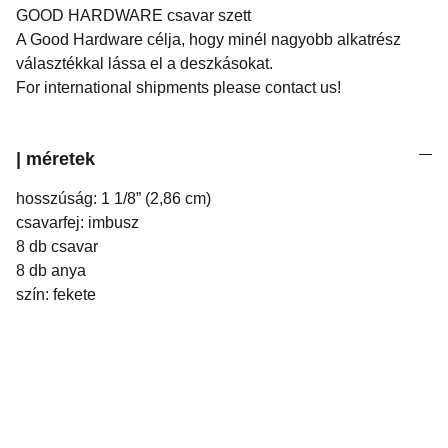
GOOD HARDWARE csavar szett
A Good Hardware célja, hogy minél nagyobb alkatrész
választékkal lássa el a deszkásokat.
For international shipments please contact us!
| méretek
hosszúság: 1 1/8” (2,86 cm)
csavarfej: imbusz
8 db csavar
8 db anya
szín: fekete
Arpi's Deli Skateshop & Blog.