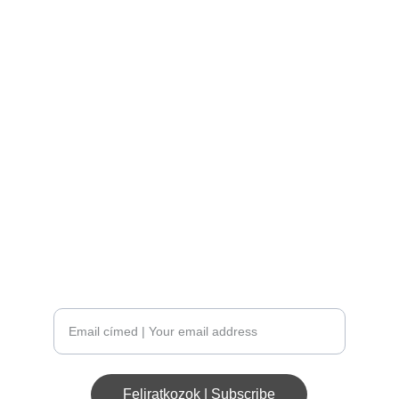
Budapest.
Word. We. Heard.
Otthon vagyunk. Gördeszkában.
Zöldségek, szendvicsek és elviteles kávé a 
gördeszkázás világából.
Iratkozz fel a hírlevelünkre | Subscribe to our
newsletter
Feliratkozok | Subscribe